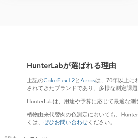
HunterLabが選ばれる理由
上記の
ColorFlex L2
と
Aeros
は、70年以上にわ
されてきたブランドであり、多様な測定課題
HunterLabは、用途や予算に応じて最
植物由来代替肉の色測定においても、Hunt
くは、
ぜひお問い合わせ
ください。