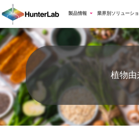
植物由来代替肉の色測定
製品情報
業界別ソリューショ
植物由