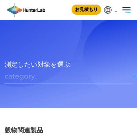
穀物関連製品
穀物関連製品
食品
お見積もり
測定したい対象を選ぶ
category.
穀物関連製品