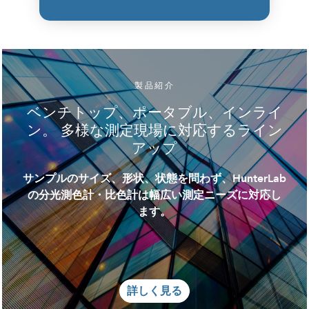
製品紹介
ベンチトップ、ポータブル、インライ
ン。 多様な測定現場に対応するライン
アップ
サンプルのサイズ、形状、状態を問わず、HunterLab
の分光測色計・比色計は幅広い測定ニーズに対応し
ます。
詳しく見る