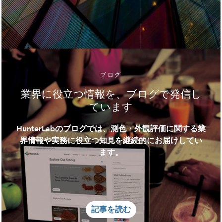
ブログ
業界に役立つ情報を、ブログで発信し
ています
HunterLabのブログでは、測色・外観評価に関する業
界情報や実務に役立つ知見を継続的にお届けしてい
ます。
記事を読む