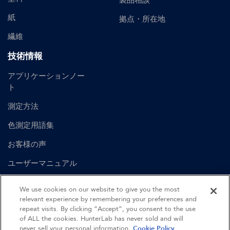
製品相談
紙
拠点・所在地
繊維
技術情報
アプリケーションノー
ト
測定方法
色測定用語集
お客様の声
ユーザーマニュアル
We use cookies on our website to give you the most
English
Spanish
British English
German
relevant experience by remembering your preferences and
repeat visits. By clicking “Accept”, you consent to the use
of ALL the cookies. HunterLab has never sold and will
©
2026
Hunter Associates Laboratory, Inc.
never sell your personal information.
Cookie Policy