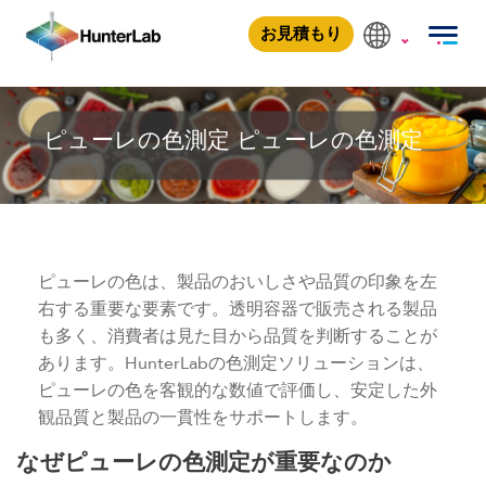
ピューレの色測定
お見積もり
ピューレの色測定
ピューレの色測定
ピューレの色は、製品のおいしさや品質の印象を左
右する重要な要素です。透明容器で販売される製品
も多く、消費者は見た目から品質を判断することが
あります。HunterLabの色測定ソリューションは、
ピューレの色を客観的な数値で評価し、安定した外
観品質と製品の一貫性をサポートします。
なぜピューレの色測定が重要なのか