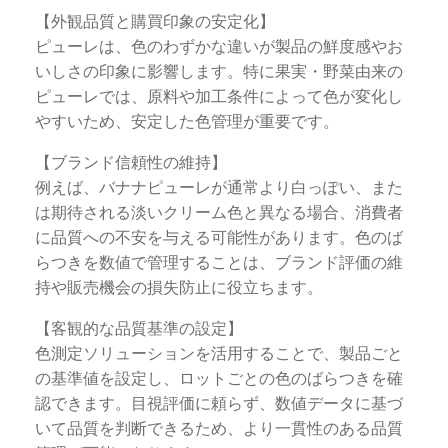
【外観品質と購買印象の安定化】
ピューレは、色のわずかな違いが製品の鮮度感やお
いしさの印象に影響します。特に果実・野菜由来の
ピューレでは、原料や加工条件によって色が変化し
やすいため、安定した色管理が重要です。
【ブランド信頼性の維持】
例えば、バナナピューレが通常より白っぽい、また
は期待される淡いクリーム色と異なる場合、消費者
に品質への不安を与える可能性があります。色のば
らつきを数値で管理することは、ブランド評価の維
持や販売機会の損失防止に役立ちます。
【客観的な品質基準の設定】
色測定ソリューションを活用することで、製品ごと
の基準値を設定し、ロットごとの色のばらつきを確
認できます。目視評価に頼らず、数値データに基づ
いて品質を判断できるため、より一貫性のある品質