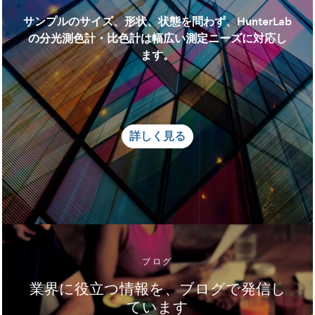
サンプルのサイズ、形状、状態を問わず、HunterLab
の分光測色計・比色計は幅広い測定ニーズに対応し
ます。
詳しく見る
ブログ
業界に役立つ情報を、ブログで発信し
ています