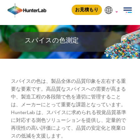
スパイスの色測定
お見積もり
スパイスの色測定
スパイスの色は、製品全体の品質印象を左右する重
要な要素です。高品質なスパイスへの需要が高まる
中、製造工程の各段階で色を適切に管理すること
は、メーカーにとって重要な課題となっています。
HunterLab は、スパイスに求められる視覚品質基準
に対応する測色ソリューションを提供し、定量的で
再現性の高い評価によって、品質の安定化と廃棄ロ
スの低減を支援します。