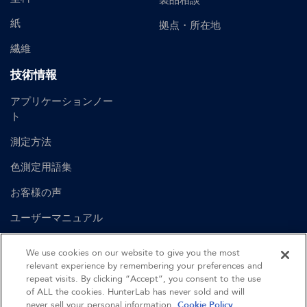
製品相談
紙
拠点・所在地
繊維
技術情報
アプリケーションノー
ト
測定方法
色測定用語集
お客様の声
ユーザーマニュアル
We use cookies on our website to give you the most
English
Spanish
British English
German
relevant experience by remembering your preferences and
repeat visits. By clicking “Accept”, you consent to the use
of ALL the cookies. HunterLab has never sold and will
©
2026
Hunter Associates Laboratory, Inc.
never sell your personal information.
Cookie Policy