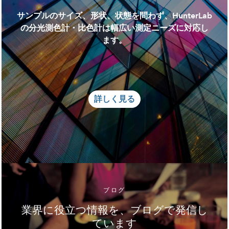
サンプルのサイズ、形状、状態を問わず、HunterLab
の分光測色計・比色計は幅広い測定ニーズに対応し
ます。
詳しく見る
ブログ
業界に役立つ情報を、ブログで発信し
ています