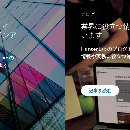
ブログ
ライ
業界に役立つ
インア
います
HunterLabのブ
情報や実務に役立つ
Labの
ます。
記事を読む