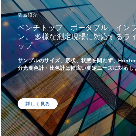
製品紹介
ベンチトップ、ポータブル、イン
ン。 多様な測定現場に対応するラ
ップ
サンプルのサイズ、形状、状態を問わず、Hunter
分光測色計・比色計は幅広い測定ニーズに対応し
詳しく見る