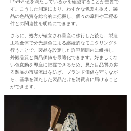
L*a*b* 値を満たしているかを確認することが重要で
す。こうした測定により、わずかな色差も捉え、製
品の色品質を総合的に把握し、個々の原料や工程条
件との関連性を明確にできます。
さらに、処方が確立され量産に移行した後も、製造
工程全体で分光測色による継続的なモニタリングを
行うことで、製品を設定した許容範囲内に維持し、
外観品質と商品価値を最適化できます。好ましくな
い色変動を即座に把握できるため、見た目品質の劣
る製品の市場流出を防ぎ、ブランド価値を守りなが
ら、基準を満たした製品だけを消費者に届けること
ができます。