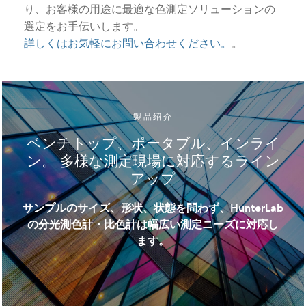
り、お客様の用途に最適な色測定ソリューションの
選定をお手伝いします。
詳しくはお気軽にお問い合わせください。
。
製品紹介
ベンチトップ、ポータブル、インライ
ン。 多様な測定現場に対応するライン
アップ
サンプルのサイズ、形状、状態を問わず、HunterLab
の分光測色計・比色計は幅広い測定ニーズに対応し
ます。