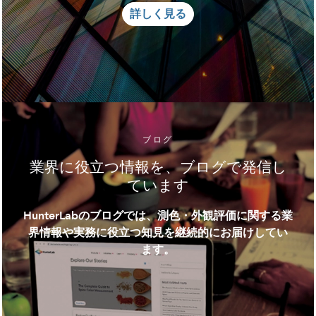
詳しく見る
ブログ
業界に役立つ情報を、ブログで発信し
ています
HunterLabのブログでは、測色・外観評価に関する業
界情報や実務に役立つ知見を継続的にお届けしてい
ます。