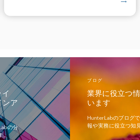
ブログ
ライ
業界に役立つ
インア
います
HunterLabのブ
報や実務に役立つ知
abの分
す。