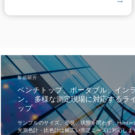
製品紹介
ベンチトップ、ポータブル、イン
ン。 多様な測定現場に対応するラ
ップ
サンプルのサイズ、形状、状態を問わず、HunterL
光測色計・比色計は幅広い測定ニーズに対応しま