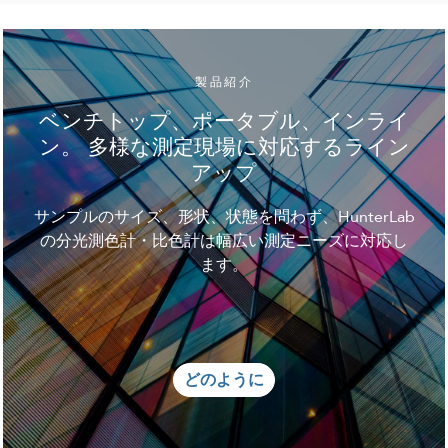
製品紹介
ベンチトップ、ポータブル、インライ
ン。 多様な測定現場に対応するライン
アップ
サンプルのサイズ、形状、状態を問わず、HunterLab
の分光測色計・比色計は幅広い測定ニーズに対応し
ます。
どのように