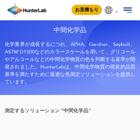
中間体（アルコホール、グリコール）
お見積もり
中間化学品
化学業界が成長するにつれ、APHA、Gardner、Saybolt、
ASTM D1500などのカラースケールを用いて、グリコール
やアルコールなどの中間化学物質の色を判断する基準が開
発されました。HunterLabは、中間化学物質の視覚的品質
基準を満たすために最適な色測定ソリューションを提供し
ています。
測定するソリューション "中間化学品"