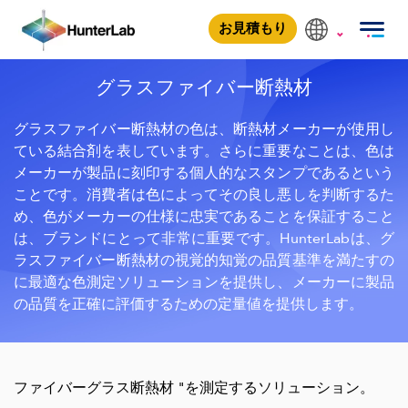
Fiberglass Insulation
お見積もり
グラスファイバー断熱材
グラスファイバー断熱材の色は、断熱材メーカーが使用し
ている結合剤を表しています。さらに重要なことは、色は
メーカーが製品に刻印する個人的なスタンプであるという
ことです。消費者は色によってその良し悪しを判断するた
め、色がメーカーの仕様に忠実であることを保証すること
は、ブランドにとって非常に重要です。HunterLabは、グ
ラスファイバー断熱材の視覚的知覚の品質基準を満たすの
に最適な色測定ソリューションを提供し、メーカーに製品
の品質を正確に評価するための定量値を提供します。
ファイバーグラス断熱材 "を測定するソリューション。