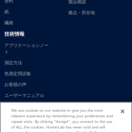
塗料
製品相談
紙
拠点・所在地
繊維
技術情報
アプリケーションノー
ト
測定方法
色測定用語集
お客様の声
ユーザーマニュアル
We use cookies on our website to give you the most
English
Spanish
British English
German
relevant experience by remembering your preferences and
repeat visits. By clicking “Accept”, you consent to the use
of ALL the cookies. HunterLab has never sold and will
©
2026
Hunter Associates Laboratory, Inc.