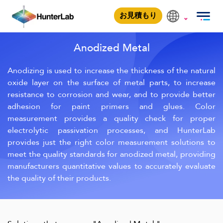
Anodized Metal
お見積もり
Anodized Metal
Anodizing is used to increase the thickness of the natural
oxide layer on the surface of metal parts, to increase
resistance to corrosion and wear, and to provide better
adhesion for paint primers and glues. Color
measurement provides a quality check for proper
electrolytic passivation processes, and HunterLab
provides just the right color measurement solutions to
meet the quality standards for anodized metal, providing
manufacturers quantitative values to accurately evaluate
the quality of their products.