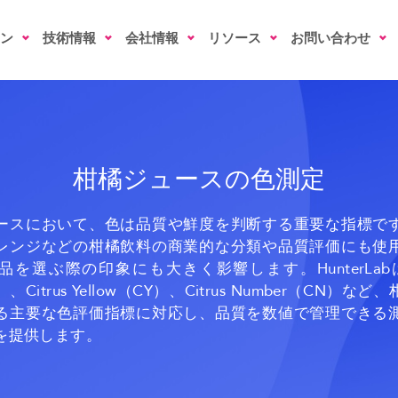
ン
技術情報
会社情報
リソース
お問い合わせ
柑橘ジュースの色測定
ースにおいて、色は品質や鮮度を判断する重要な指標で
レンジなどの柑橘飲料の商業的な分類や品質評価にも使
を選ぶ際の印象にも大きく影響します。HunterLabは、
）、Citrus Yellow（CY）、Citrus Number（CN）な
る主要な色評価指標に対応し、品質を数値で管理できる
を提供します。