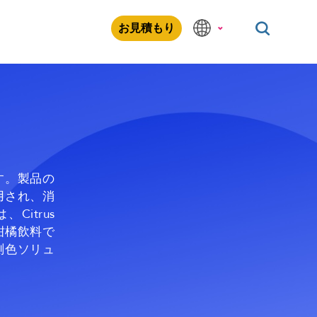
お見積もり
す。製品の
用され、消
Citrus
ど、柑橘飲料で
測色ソリュ