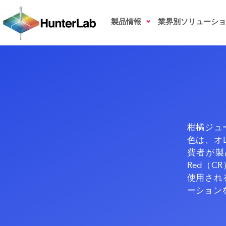
柑橘ジュースの色測定
製品情報
業界別ソリューショ
柑橘ジュ
色は、オ
費者が製品
Red（CR
使用され
ーション