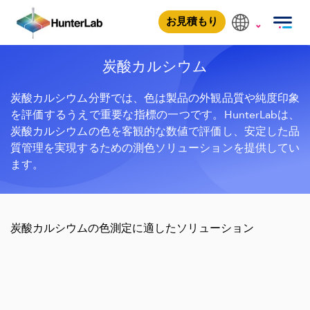
炭酸カルシウム
お見積もり
炭酸カルシウム
炭酸カルシウム分野では、色は製品の外観品質や純度印象
を評価するうえで重要な指標の一つです。HunterLabは、
炭酸カルシウムの色を客観的な数値で評価し、安定した品
質管理を実現するための測色ソリューションを提供してい
ます。
炭酸カルシウムの色測定に適したソリューション