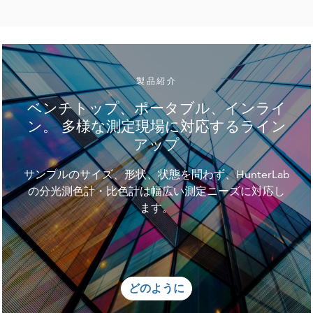
製品紹介
ベンチトップ、ポータブル、インライ
ン。 多様な測定現場に対応するライン
アップ
サンプルのサイズ、形状、状態を問わず、HunterLab
の分光測色計・比色計は幅広い測定ニーズに対応し
ます。
どのように