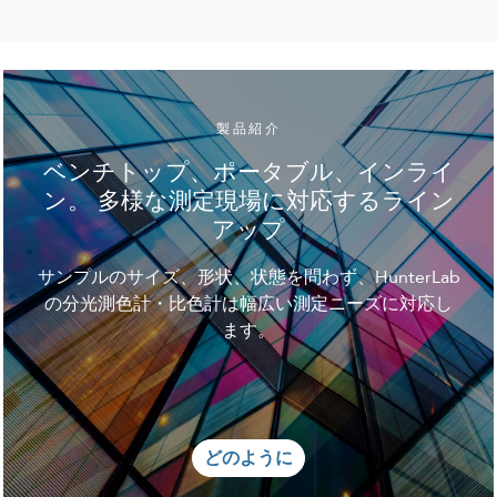
製品紹介
ベンチトップ、ポータブル、インライ
ン。 多様な測定現場に対応するライン
アップ
サンプルのサイズ、形状、状態を問わず、HunterLab
の分光測色計・比色計は幅広い測定ニーズに対応し
ます。
どのように