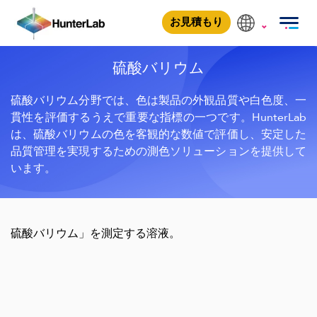
BaS04（硫酸バリウム）
お見積もり
硫酸バリウム
硫酸バリウム分野では、色は製品の外観品質や白色度、一
貫性を評価するうえで重要な指標の一つです。HunterLab
は、硫酸バリウムの色を客観的な数値で評価し、安定した
品質管理を実現するための測色ソリューションを提供して
います。
硫酸バリウム」を測定する溶液。